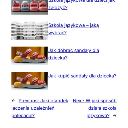
założyć?
Szkoła językowa – jaką
wybrać?
Jak dobrać sandały dla
dziecka?
Jak kupić sandały dla dziecka?
←
Previous:
Jaki ośrodek
Next:
W jaki sposób
leczenia uzależnień
działa szkoła
polecacie?
językowa?
→