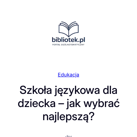
Przejdź
do
treści
Edukacja
Szkoła językowa dla
dziecka – jak wybrać
najlepszą?
·
by