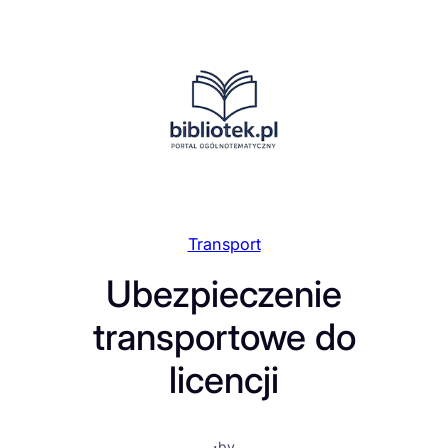
Przejdź
do
treści
Transport
Ubezpieczenie
transportowe do
licencji
·
by