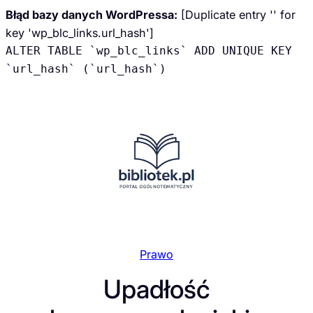
Błąd bazy danych WordPressa:
[Duplicate entry '' for
key 'wp_blc_links.url_hash']
ALTER TABLE `wp_blc_links` ADD UNIQUE KEY
`url_hash` (`url_hash`)
Przejdź
do
treści
Prawo
Upadłość