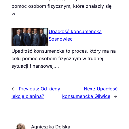
pomóc osobom fizycznym, które znalazły się
w…
Upadłość konsumencka
Sosnowiec
Upadłość konsumencka to proces, który ma na
celu pomoc osobom fizycznym w trudnej
sytuacji finansowej,…
←
Previous:
Od kiedy
Next:
Upadłość
lekcje pianina?
konsumencka Gliwice
→
Agnieszka Dolska