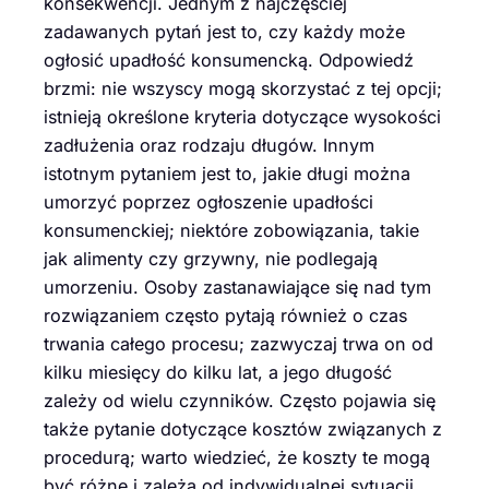
konsekwencji. Jednym z najczęściej
zadawanych pytań jest to, czy każdy może
ogłosić upadłość konsumencką. Odpowiedź
brzmi: nie wszyscy mogą skorzystać z tej opcji;
istnieją określone kryteria dotyczące wysokości
zadłużenia oraz rodzaju długów. Innym
istotnym pytaniem jest to, jakie długi można
umorzyć poprzez ogłoszenie upadłości
konsumenckiej; niektóre zobowiązania, takie
jak alimenty czy grzywny, nie podlegają
umorzeniu. Osoby zastanawiające się nad tym
rozwiązaniem często pytają również o czas
trwania całego procesu; zazwyczaj trwa on od
kilku miesięcy do kilku lat, a jego długość
zależy od wielu czynników. Często pojawia się
także pytanie dotyczące kosztów związanych z
procedurą; warto wiedzieć, że koszty te mogą
być różne i zależą od indywidualnej sytuacji