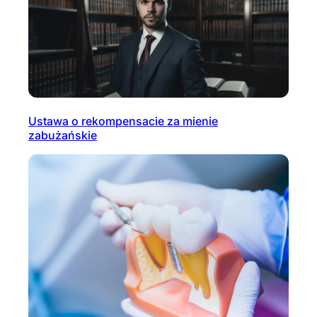
Ustawa o rekompensacie za mienie
zabużańskie