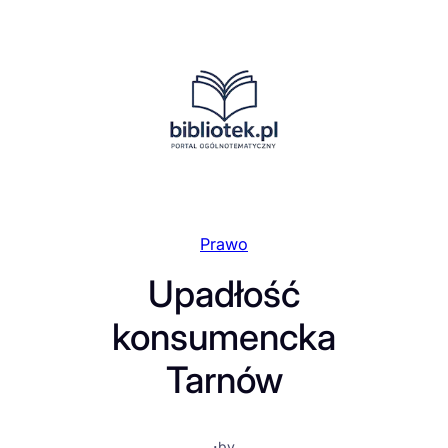
Przejdź
do
treści
Prawo
Upadłość
konsumencka
Tarnów
·
by