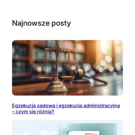
Najnowsze posty
Egzekucja sądowa i egzekucja administracyjna
– czym się różnią?