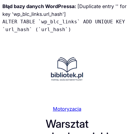
Błąd bazy danych WordPressa:
[Duplicate entry '' for
key 'wp_blc_links.url_hash']
ALTER TABLE `wp_blc_links` ADD UNIQUE KEY
`url_hash` (`url_hash`)
Przejdź
do
treści
Motoryzacja
Warsztat