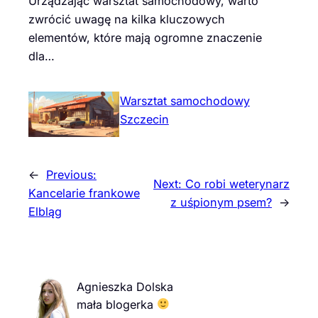
Urządzając warsztat samochodowy, warto
zwrócić uwagę na kilka kluczowych
elementów, które mają ogromne znaczenie
dla…
Warsztat samochodowy
Szczecin
←
Previous:
Next:
Co robi weterynarz
Kancelarie frankowe
z uśpionym psem?
→
Elbląg
Agnieszka Dolska
mała blogerka