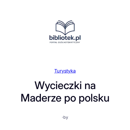
Przejdź
do
treści
Turystyka
Wycieczki na
Maderze po polsku
·
by