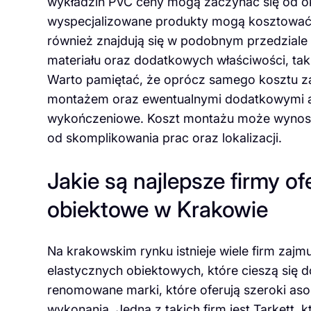
wykładzin PVC ceny mogą zaczynać się od ok
wyspecjalizowane produkty mogą kosztować n
również znajdują się w podobnym przedziale 
materiału oraz dodatkowych właściwości, tak
Warto pamiętać, że oprócz samego kosztu z
montażem oraz ewentualnymi dodatkowymi akc
wykończeniowe. Koszt montażu może wynosić
od skomplikowania prac oraz lokalizacji.
Jakie są najlepsze firmy o
obiektowe w Krakowie
Na krakowskim rynku istnieje wiele firm zaj
elastycznych obiektowych, które cieszą się 
renomowane marki, które oferują szeroki as
wykonania. Jedną z takich firm jest Tarkett, 