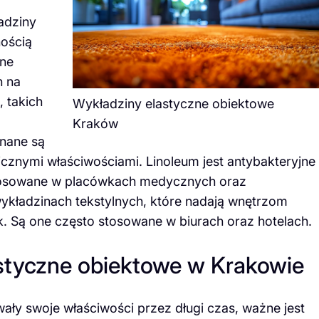
adziny
nością
one
h na
 takich
Wykładziny elastyczne obiektowe
Kraków
nane są
gicznymi właściwościami. Linoleum jest antybakteryjne
o stosowane w placówkach medycznych oraz
kładzinach tekstylnych, które nadają wnętrzom
ęk. Są one często stosowane w biurach oraz hotelach.
astyczne obiektowe w Krakowie
ły swoje właściwości przez długi czas, ważne jest