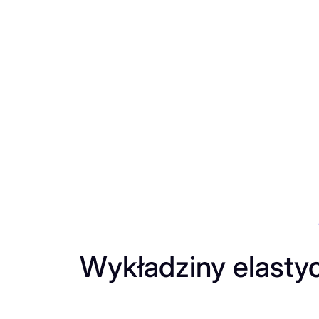
Przejdź
do
treści
Wykładziny elasty