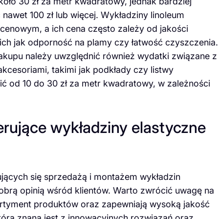
oło 30 zł za metr kwadratowy, jednak bardziej
awet 100 zł lub więcej. Wykładziny linoleum
cenowym, a ich cena często zależy od jakości
ich jak odporność na plamy czy łatwość czyszczenia.
akupu należy uwzględnić również wydatki związane z
esoriami, takimi jak podkłady czy listwy
 od 10 do 30 zł za metr kwadratowy, w zależności
ferujące wykładziny elastyczne
mujących się sprzedażą i montażem wykładzin
dobrą opinią wśród klientów. Warto zwrócić uwagę na
ortyment produktów oraz zapewniają wysoką jakość
która znana jest z innowacyjnych rozwiązań oraz