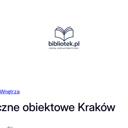
Wnętrza
czne obiektowe Kraków
·
by