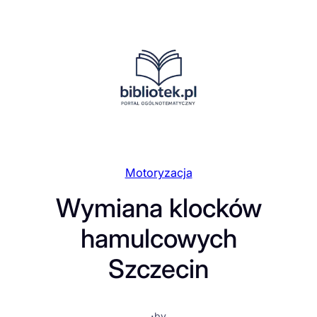
Przejdź
do
treści
Motoryzacja
Wymiana klocków
hamulcowych
Szczecin
·
by