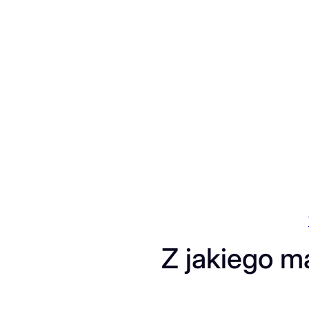
Przejdź
do
treści
Z jakiego ma