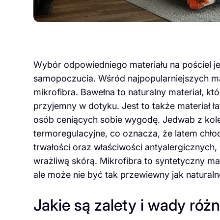
Wybór odpowiedniego materiału na pościel j
samopoczucia. Wśród najpopularniejszych mat
mikrofibra. Bawełna to naturalny materiał, kt
przyjemny w dotyku. Jest to także materiał ł
osób ceniących sobie wygodę. Jedwab z kolei
termoregulacyjne, co oznacza, że latem chłod
trwałości oraz właściwości antyalergicznych,
wrażliwą skórą. Mikrofibra to syntetyczny mat
ale może nie być tak przewiewny jak naturaln
Jakie są zalety i wady róż