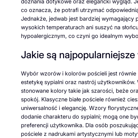
doznania dotykowe oraz elegancki wygląd. J
co oznacza, że potrafi utrzymać odpowiednią 
Jednakże, jedwab jest bardziej wymagający 
wysokich temperaturach ani suszyć na słońcu
hypoalergicznym, co czyni go idealnym wybor
Jakie są najpopularniejsze 
Wybór wzorów i kolorów pościeli jest równie
estetykę sypialni oraz nastrój użytkowników. 
stonowane kolory takie jak szarości, beże or
spokój. Klasyczne białe pościele również ci
uniwersalność i elegancję. Wzory florystyc
dodanie charakteru do sypialni; mogą one być
preferencji użytkownika. Dla osób poszukują
pościele z nadrukami artystycznymi lub mot