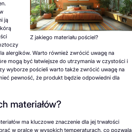
en.
ów
i ją
skórą
ści
Z jakiego materiału pościel?
roztoczy
dla alergików. Warto również zwrócić uwagę na
tóre mogą być łatwiejsze do utrzymania w czystości i
zy wyborze pościeli warto także zwrócić uwagę na
y mieć pewność, że produkt będzie odpowiedni dla
ych materiałów?
teriałów ma kluczowe znaczenie dla jej trwałości
prać w pralce w wysokich temperaturach, co pozwala