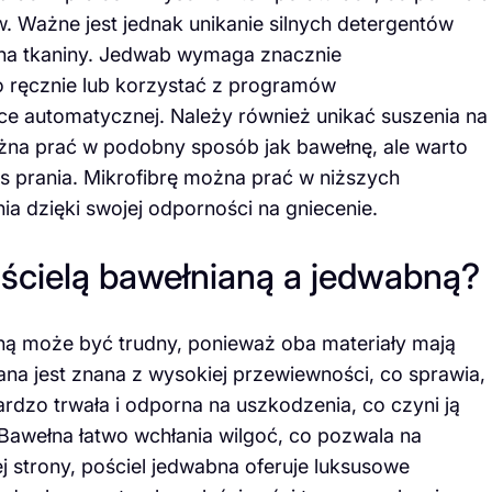
. Ważne jest jednak unikanie silnych detergentów
kna tkaniny. Jedwab wymaga znacznie
 go ręcznie lub korzystać z programów
ce automatycznej. Należy również unikać suszenia na
 można prać w podobny sposób jak bawełnę, ale warto
s prania. Mikrofibrę można prać w niższych
a dzięki swojej odporności na gniecenie.
ościelą bawełnianą a jedwabną?
ą może być trudny, ponieważ oba materiały mają
iana jest znana z wysokiej przewiewności, co sprawia,
bardzo trwała i odporna na uszkodzenia, co czyni ją
Bawełna łatwo wchłania wilgoć, co pozwala na
j strony, pościel jedwabna oferuje luksusowe