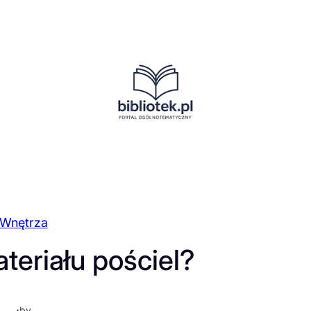
Wnętrza
teriału pościel?
·
by