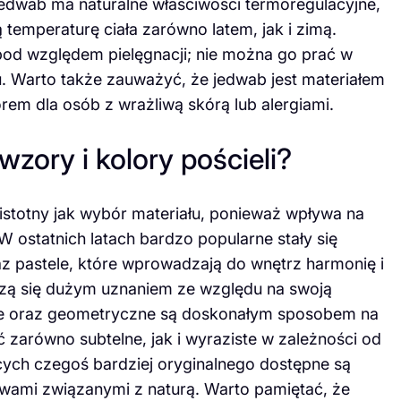
edwab ma naturalne właściwości termoregulacyjne,
temperaturę ciała zarówno latem, jak i zimą.
pod względem pielęgnacji; nie można go prać w
. Warto także zauważyć, że jedwab jest materiałem
em dla osób z wrażliwą skórą lub alergiami.
wzory i kolory pościeli?
 istotny jak wybór materiału, ponieważ wpływa na
W ostatnich latach bardzo popularne stały się
az pastele, które wprowadzają do wnętrz harmonię i
eszą się dużym uznaniem ze względu na swoją
zne oraz geometryczne są doskonałym sposobem na
 zarówno subtelne, jak i wyraziste w zależności od
cych czegoś bardziej oryginalnego dostępne są
ywami związanymi z naturą. Warto pamiętać, że