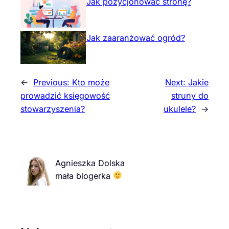
Jak pozycjonować stronę?
Jak zaaranżować ogród?
←
Previous:
Kto może
Next:
Jakie
prowadzić księgowość
struny do
stowarzyszenia?
ukulele?
→
Agnieszka Dolska
mała blogerka