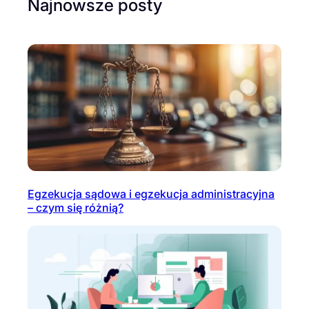
Najnowsze posty
Egzekucja sądowa i egzekucja administracyjna
– czym się różnią?