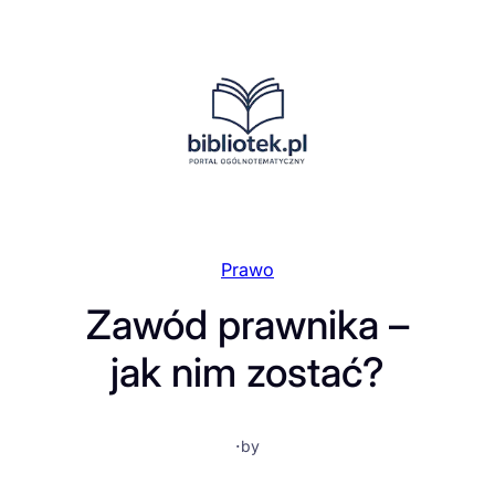
Przejdź
do
treści
Prawo
Zawód prawnika –
jak nim zostać?
·
by