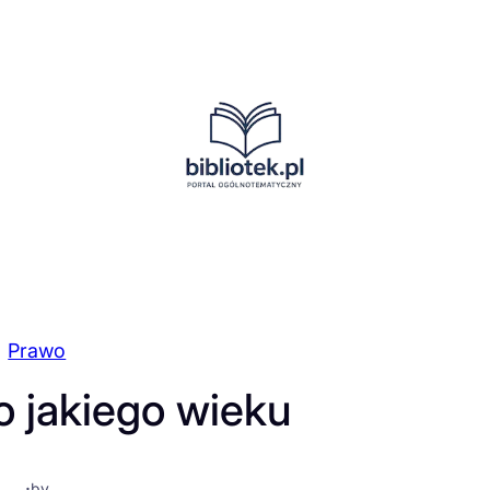
Prawo
o jakiego wieku
·
by