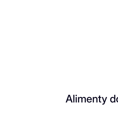
Przejdź
do
treści
Alimenty d