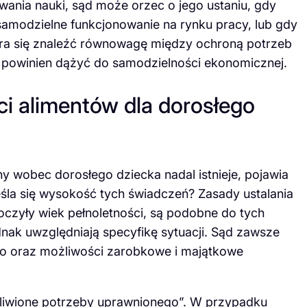
nia nauki, sąd może orzec o jego ustaniu, gdy
samodzielne funkcjonowanie na rynku pracy, lub gdy
tara się znaleźć równowagę między ochroną potrzeb
k powinien dążyć do samodzielności ekonomicznej.
i alimentów dla dorosłego
ny wobec dorosłego dziecka nadal istnieje, pojawia
reśla się wysokość tych świadczeń? Zasady ustalania
oczyły wiek pełnoletności, są podobne do tych
nak uwzględniają specyfikę sytuacji. Sąd zawsze
go oraz możliwości zarobkowe i majątkowe
dliwione potrzeby uprawnionego”. W przypadku