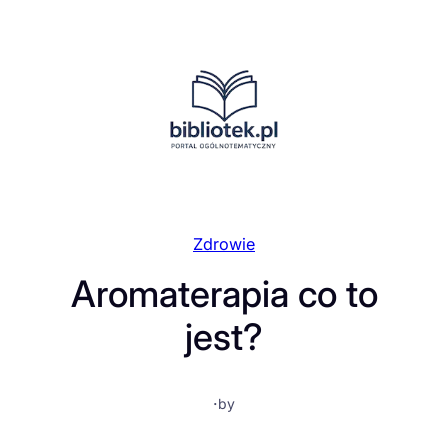
Przejdź
do
treści
Zdrowie
Aromaterapia co to
jest?
·
by