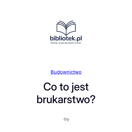
Przejdź
do
treści
Budownictwo
Co to jest
brukarstwo?
·
by