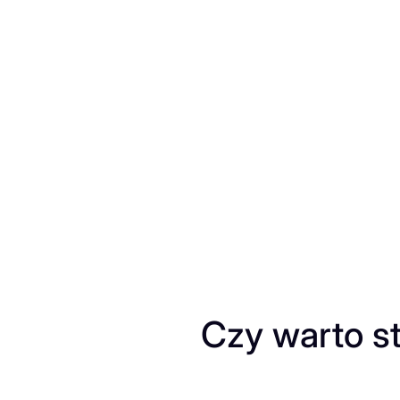
Przejdź
do
treści
Czy warto s