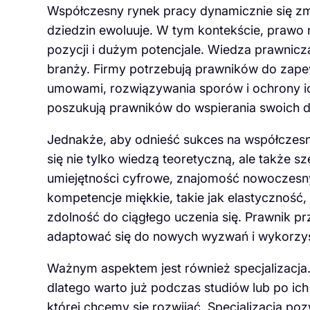
Współczesny rynek pracy dynamicznie się zmi
dziedzin ewoluuje. W tym kontekście, prawo 
pozycji i dużym potencjale. Wiedza prawnicza
branży. Firmy potrzebują prawników do zapew
umowami, rozwiązywania sporów i ochrony i
poszukują prawników do wspierania swoich dz
Jednakże, aby odnieść sukces na współczes
się nie tylko wiedzą teoretyczną, ale także
umiejętności cyfrowe, znajomość nowoczesnyc
kompetencje miękkie, takie jak elastyczność,
zdolność do ciągłego uczenia się. Prawnik pr
adaptować się do nowych wyzwań i wykorzy
Ważnym aspektem jest również specjalizacja.
dlatego warto już podczas studiów lub po ic
której chcemy się rozwijać. Specjalizacja po