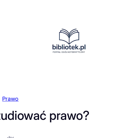
Prawo
tudiować prawo?
·
by