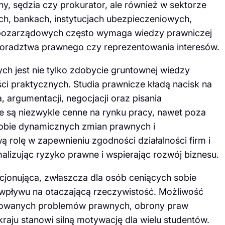
y, sędzia czy prokurator, ale również w sektorze
ch, bankach, instytucjach ubezpieczeniowych,
h pozarządowych często wymaga wiedzy prawniczej
doradztwa prawnego czy reprezentowania interesów.
h jest nie tylko zdobycie gruntownej wiedzy
ści praktycznych. Studia prawnicze kładą nacisk na
 argumentacji, negocjacji oraz pisania
 są niezwykle cenne na rynku pracy, nawet poza
obie dynamicznych zmian prawnych i
rolę w zapewnieniu zgodności działalności firm i
malizując ryzyko prawne i wspierając rozwój biznesu.
cjonująca, zwłaszcza dla osób ceniących sobie
 wpływu na otaczającą rzeczywistość. Możliwość
kowanych problemów prawnych, obrony praw
kraju stanowi silną motywację dla wielu studentów.