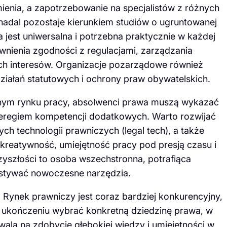
enia, a zapotrzebowanie na specjalistów z różnych
nadal pozostaje kierunkiem studiów o ugruntowanej
 jest uniwersalna i potrzebna praktycznie w każdej
nienia zgodności z regulacjami, zarządzania
ch interesów. Organizacje pozarządowe również
iałań statutowych i ochrony praw obywatelskich.
nym rynku pracy, absolwenci prawa muszą wykazać
 szeregiem kompetencji dodatkowych. Warto rozwijać
h technologii prawniczych (legal tech), a także
 kreatywność, umiejętność pracy pod presją czasu i
zyszłości to osoba wszechstronna, potrafiąca
stywać nowoczesne narzędzia.
 Rynek prawniczy jest coraz bardziej konkurencyjny,
h ukończeniu wybrać konkretną dziedzinę prawa, w
zwala na zdobycie głębokiej wiedzy i umiejętności w