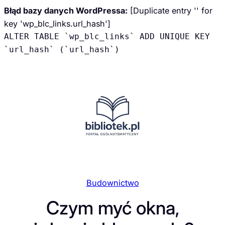
Błąd bazy danych WordPressa:
[Duplicate entry '' for
key 'wp_blc_links.url_hash']
ALTER TABLE `wp_blc_links` ADD UNIQUE KEY
`url_hash` (`url_hash`)
Przejdź
do
treści
Budownictwo
Czym myć okna,