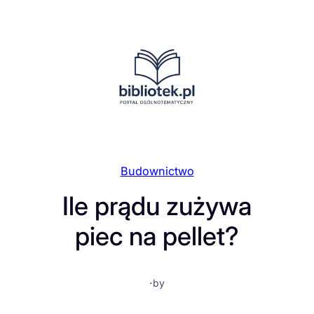
Przejdź
do
treści
Budownictwo
Ile prądu zużywa
piec na pellet?
·
by