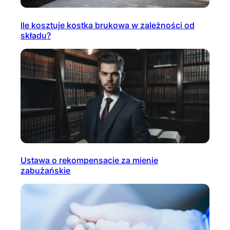
Ile kosztuje kostka brukowa w zależności od
składu?
Ustawa o rekompensacie za mienie
zabużańskie