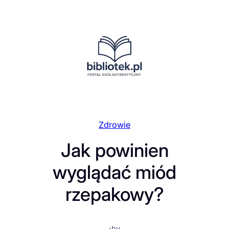
Przejdź
do
treści
Zdrowie
Jak powinien
wyglądać miód
rzepakowy?
·
by