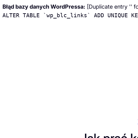
Błąd bazy danych WordPressa:
[Duplicate entry '' f
ALTER TABLE `wp_blc_links` ADD UNIQUE KE
Przejdź
do
treści