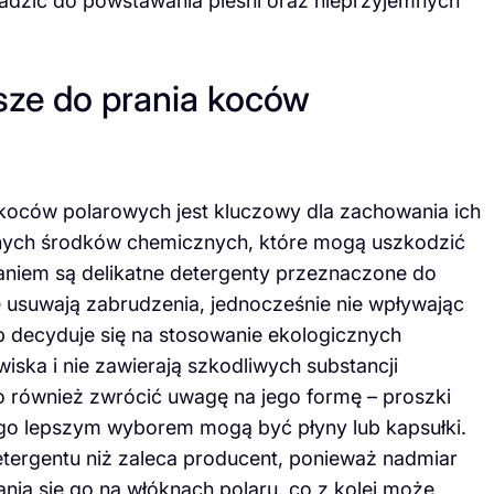
adzić do powstawania pleśni oraz nieprzyjemnych
psze do prania koców
koców polarowych jest kluczowy dla zachowania ich
wnych środków chemicznych, które mogą uszkodzić
aniem są delikatne detergenty przeznaczone do
e usuwają zabrudzenia, jednocześnie nie wpływając
ób decyduje się na stosowanie ekologicznych
iska i nie zawierają szkodliwych substancji
 również zwrócić uwagę na jego formę – proszki
ego lepszym wyborem mogą być płyny lub kapsułki.
detergentu niż zaleca producent, ponieważ nadmiar
ia się go na włóknach polaru, co z kolei może