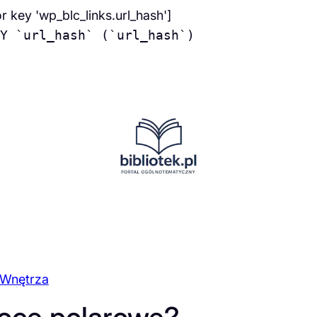
or key 'wp_blc_links.url_hash']
Y `url_hash` (`url_hash`)
Wnętrza