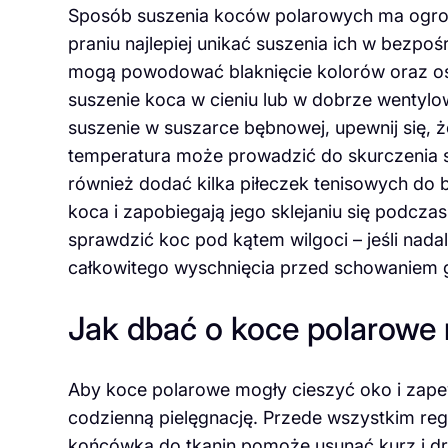
Sposób suszenia koców polarowych ma ogromn
praniu najlepiej unikać suszenia ich w bezp
mogą powodować blaknięcie kolorów oraz osł
suszenie koca w cieniu lub w dobrze wentylo
suszenie w suszarce bębnowej, upewnij się, ż
temperatura może prowadzić do skurczenia si
również dodać kilka piłeczek tenisowych do
koca i zapobiegają jego sklejaniu się podcza
sprawdzić koc pod kątem wilgoci – jeśli nadal
całkowitego wyschnięcia przed schowaniem g
Jak dbać o koce polarowe 
Aby koce polarowe mogły cieszyć oko i zapew
codzienną pielęgnację. Przede wszystkim r
końcówką do tkanin pomoże usunąć kurz i d