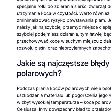
specjalne rolki do zbierania sierści zwierząt
utrzymanie koca w czystości. Warto również u
zminimalizować ryzyko powstawania plam. Je
należy jak najszybciej przemyć miejsce ciep
szybciej podejmiesz działania, tym łatwiej b
przechowywać koce w suchym miejscu z dala 
rozwoju pleśni oraz nieprzyjemnych zapachó
Jakie są najczęstsze błędy
polarowych?
Podczas prania koców polarowych wiele osób
uszkodzenia materiału lub pogorszenia jego 
w zbyt wysokiej temperaturze – koce polaro
Celsjusza. Inny powszechny błąd to przeładow