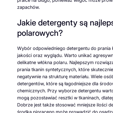
pralce na długo, ponieważ wilgoć może prow
zapachów.
Jakie detergenty są najle
polarowych?
Wybór odpowiedniego detergentu do prania 
jakości oraz wyglądu. Warto unikać agresy
delikatne włókna polaru. Najlepszym rozwiąz
prania tkanin syntetycznych, które skuteczni
negatywnie na strukturę materiału. Wiele os
detergentów, które są łagodniejsze dla środow
chemicznych. Przy wyborze detergentu warto
mogą pozostawiać resztki w tkaninach, dlat
Dobrze jest także stosować mniejsze ilości 
środka piorącego może prowadzić do osadzan