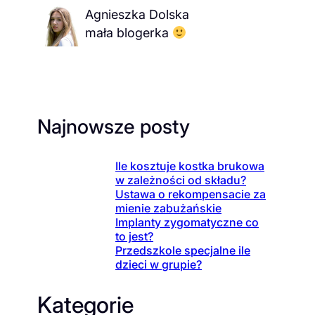
Agnieszka Dolska
mała blogerka
Najnowsze posty
Ile kosztuje kostka brukowa
w zależności od składu?
Ustawa o rekompensacie za
mienie zabużańskie
Implanty zygomatyczne co
to jest?
Przedszkole specjalne ile
dzieci w grupie?
Kategorie