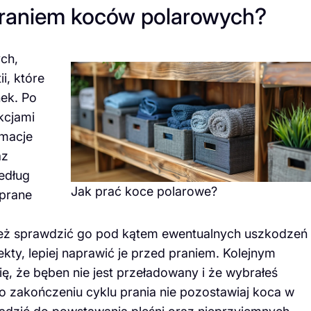
praniem koców polarowych?
ch,
i, które
ek. Po
kcjami
rmacje
az
edług
Jak prać koce polarowe?
 prane
ież sprawdzić go pod kątem ewentualnych uszkodzeń
fekty, lepiej naprawić je przed praniem. Kolejnym
ię, że bęben nie jest przeładowany i że wybrałeś
o zakończeniu cyklu prania nie pozostawiaj koca w