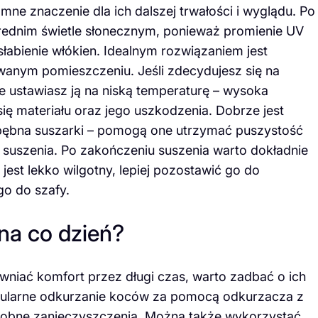
e znaczenie dla ich dalszej trwałości i wyglądu. Po
ośrednim świetle słonecznym, ponieważ promienie UV
abienie włókien. Idealnym rozwiązaniem jest
wanym pomieszczeniu. Jeśli zdecydujesz się na
e ustawiasz ją na niską temperaturę – wysoka
ę materiału oraz jego uszkodzenia. Dobrze jest
 bębna suszarki – pomogą one utrzymać puszystość
s suszenia. Po zakończeniu suszenia warto dokładnie
 jest lekko wilgotny, lepiej pozostawić go do
o do szafy.
na co dzień?
niać komfort przez długi czas, warto zadbać o ich
egularne odkurzanie koców za pomocą odkurzacza z
robne zanieczyszczenia. Można także wykorzystać