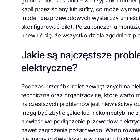
go do źródła zasilania – w przypadku mode
kabli przez ściany lub sufity, co może wy
modeli bezprzewodowych wystarczy umieścić
skonfigurować pilot. Po zakończeniu montażu 
upewnić się, że wszystko działa zgodnie z pl
Jakie są najczęstsze probl
elektryczne?
Podczas przeróbki rolet zewnętrznych na e
techniczne oraz organizacyjne, które warto
najczęstszych problemów jest niewłaściwy do
mogą być zbyt ciężkie lub niekompatybilne
niewłaściwe podłączenie przewodów elektryc
nawet zagrożenia pożarowego. Warto również 
nie mamy doświadczenia w pracach budowlany