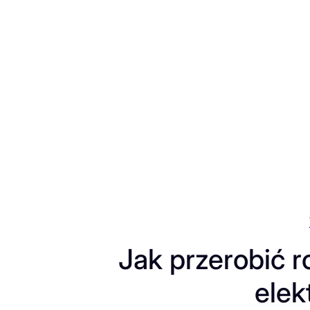
Przejdź
do
treści
Jak przerobić r
elek