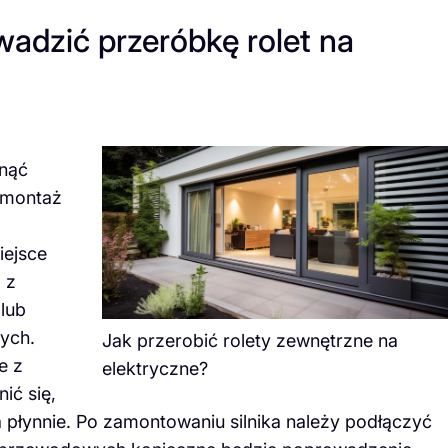
wadzić przeróbkę rolet na
gnąć
emontaż
iejsce
 z
lub
ych.
Jak przerobić rolety zewnętrzne na
e z
elektryczne?
ić się,
a płynnie. Po zamontowaniu silnika należy podłączyć