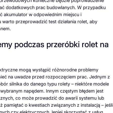
li przewodowych konieczne będzie poprowadzenie
magać dodatkowych prac budowlanych. W przypadku
 akumulator w odpowiednim miejscu i
warto przeprowadzić test działania rolet, aby
anem.
emy podczas przeróbki rolet na
lektryczne mogą wystąpić różnorodne problemy
 mieć na uwadze przed rozpoczęciem prac. Jednym z
bór silnika do danego typu rolety – niektóre modele
 z wybranym napędem. Innym częstym błędem jest
znych, co może prowadzić do awarii systemu lub
pamiętać o kwestiach związanych z instalacją – jeśli
ch czy elektrycznych, lepiej skorzystać z usług