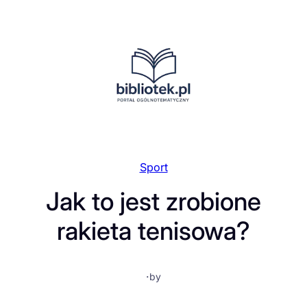
Przejdź
do
treści
Sport
Jak to jest zrobione
rakieta tenisowa?
·
by