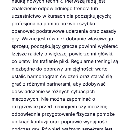
nauką nowych technik. Pierwszą radą jest
znalezienie odpowiedniego trenera lub
uczestnictwo w kursach dla początkujących;
profesjonalna pomoc pozwoli szybko
opanować podstawowe uderzenia oraz zasady
gry. Ważne jest również dobranie właściwego
sprzętu; początkujący gracze powinni wybierać
lżejsze rakiety o większej powierzchni główki,
co ułatwi im trafienie piłki. Regularne treningi są
niezbędne do poprawy umiejętności; warto
ustalić harmonogram ćwiczeń oraz starać się
grać z różnymi partnerami, aby zdobywać
doświadczenie w różnych sytuacjach
meczowych. Nie można zapominać o
rozgrzewce przed treningiem czy meczem;
odpowiednie przygotowanie fizyczne pomoże
uniknąć kontuzji oraz poprawić wydajność
podczas gry. Również ważnym aspektem jest