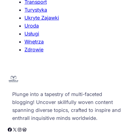
Transport
Turystyka
Ukryte Zajawki
Uroda
Usługi
Wnętrza
Zdrowie
Plunge into a tapestry of multi-faceted
blogging! Uncover skillfully woven content
spanning diverse topics, crafted to inspire and
enthrall inquisitive minds worldwide.
Facebook
X
Instagram
WordPress