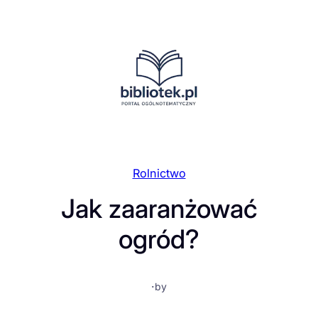
Przejdź
do
treści
Rolnictwo
Jak zaaranżować
ogród?
·
by