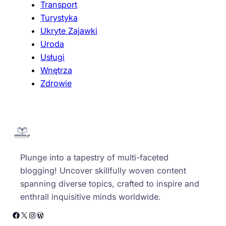
Transport
Turystyka
Ukryte Zajawki
Uroda
Usługi
Wnętrza
Zdrowie
Plunge into a tapestry of multi-faceted
blogging! Uncover skillfully woven content
spanning diverse topics, crafted to inspire and
enthrall inquisitive minds worldwide.
Facebook
X
Instagram
WordPress