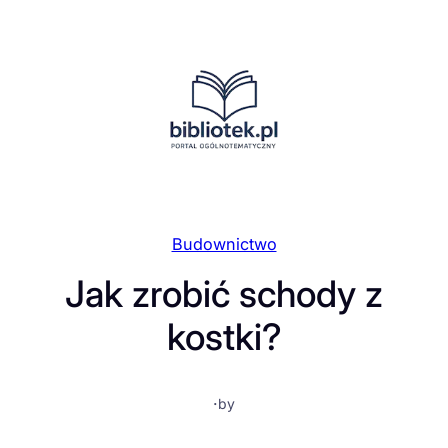
Przejdź
do
treści
Budownictwo
Jak zrobić schody z
kostki?
·
by