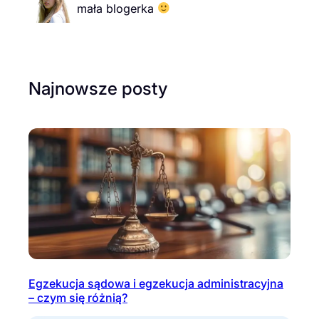
mała blogerka
Najnowsze posty
Egzekucja sądowa i egzekucja administracyjna
– czym się różnią?