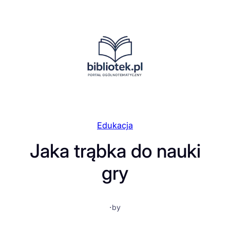
Przejdź
do
treści
Edukacja
Jaka trąbka do nauki
gry
·
by