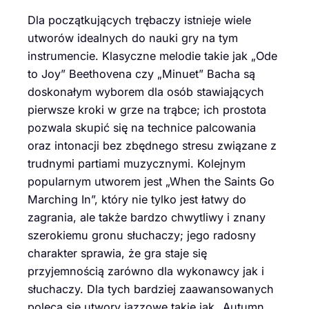
Dla początkujących trębaczy istnieje wiele
utworów idealnych do nauki gry na tym
instrumencie. Klasyczne melodie takie jak „Ode
to Joy” Beethovena czy „Minuet” Bacha są
doskonałym wyborem dla osób stawiających
pierwsze kroki w grze na trąbce; ich prostota
pozwala skupić się na technice palcowania
oraz intonacji bez zbędnego stresu związane z
trudnymi partiami muzycznymi. Kolejnym
popularnym utworem jest „When the Saints Go
Marching In”, który nie tylko jest łatwy do
zagrania, ale także bardzo chwytliwy i znany
szerokiemu gronu słuchaczy; jego radosny
charakter sprawia, że gra staje się
przyjemnością zarówno dla wykonawcy jak i
słuchaczy. Dla tych bardziej zaawansowanych
poleca się utwory jazzowe takie jak „Autumn