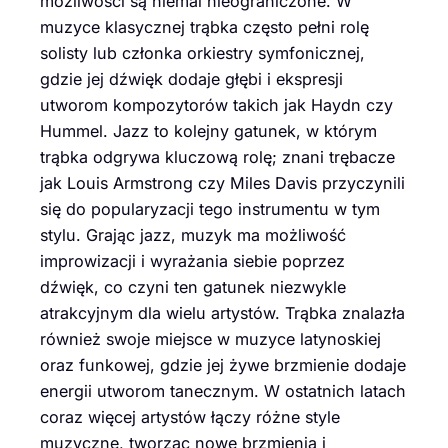
możliwości są niemal nieograniczone. W
muzyce klasycznej trąbka często pełni rolę
solisty lub członka orkiestry symfonicznej,
gdzie jej dźwięk dodaje głębi i ekspresji
utworom kompozytorów takich jak Haydn czy
Hummel. Jazz to kolejny gatunek, w którym
trąbka odgrywa kluczową rolę; znani trębacze
jak Louis Armstrong czy Miles Davis przyczynili
się do popularyzacji tego instrumentu w tym
stylu. Grając jazz, muzyk ma możliwość
improwizacji i wyrażania siebie poprzez
dźwięk, co czyni ten gatunek niezwykle
atrakcyjnym dla wielu artystów. Trąbka znalazła
również swoje miejsce w muzyce latynoskiej
oraz funkowej, gdzie jej żywe brzmienie dodaje
energii utworom tanecznym. W ostatnich latach
coraz więcej artystów łączy różne style
muzyczne, tworząc nowe brzmienia i