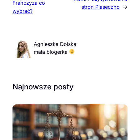
Franczyza co
stron Piaseczno
→
wybrać?
Agnieszka Dolska
mała blogerka
Najnowsze posty