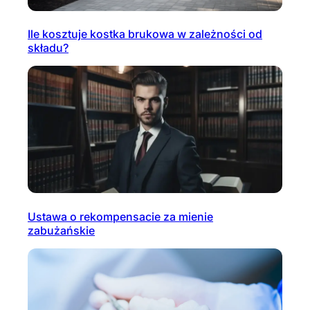
Ile kosztuje kostka brukowa w zależności od
składu?
Ustawa o rekompensacie za mienie
zabużańskie