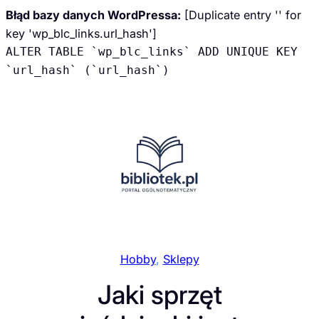
Błąd bazy danych WordPressa:
[Duplicate entry '' for
key 'wp_blc_links.url_hash']
ALTER TABLE `wp_blc_links` ADD UNIQUE KEY
`url_hash` (`url_hash`)
Przejdź
do
treści
Hobby
, 
Sklepy
Jaki sprzęt