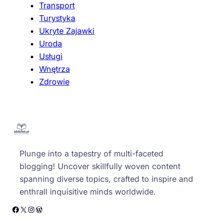
Transport
Turystyka
Ukryte Zajawki
Uroda
Usługi
Wnętrza
Zdrowie
Plunge into a tapestry of multi-faceted
blogging! Uncover skillfully woven content
spanning diverse topics, crafted to inspire and
enthrall inquisitive minds worldwide.
Facebook
X
Instagram
WordPress