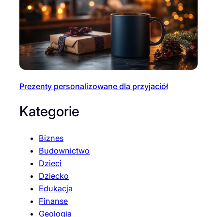
Prezenty personalizowane dla przyjaciół
Kategorie
Biznes
Budownictwo
Dzieci
Dziecko
Edukacja
Finanse
Geologia