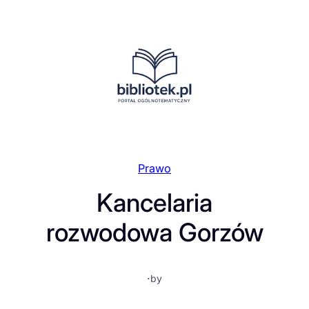
Przejdź
do
treści
Prawo
Kancelaria
rozwodowa Gorzów
·
by