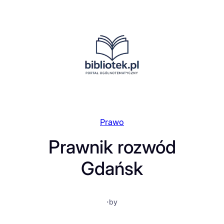
Przejdź
do
treści
Prawo
Prawnik rozwód
Gdańsk
·
by