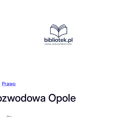
Prawo
rozwodowa Opole
·
by