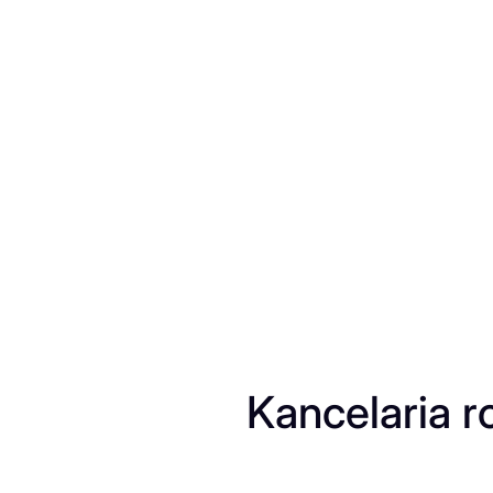
Przejdź
do
treści
Kancelaria 