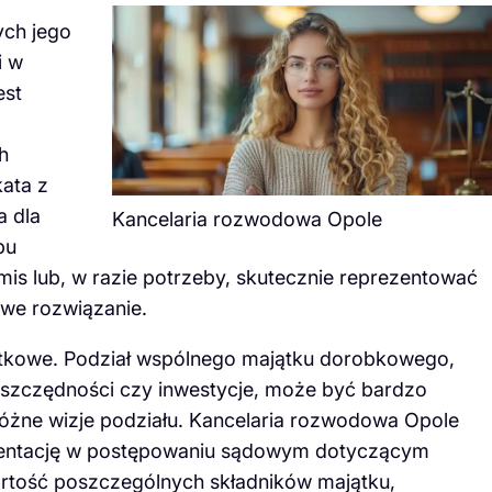
rych jego
i w
est
h
ata z
a dla
Kancelaria rozwodowa Opole
bu
s lub, w razie potrzeby, skutecznie reprezentować
iwe rozwiązanie.
ątkowe. Podział wspólnego majątku dorobkowego,
szczędności czy inwestycje, może być bardzo
óżne wizje podziału. Kancelaria rozwodowa Opole
ezentację w postępowaniu sądowym dotyczącym
rtość poszczególnych składników majątku,