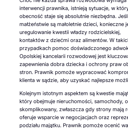
Choć nie każda sprawa rozwodowa wymaga
interwencji prawnika, istnieją sytuacje, w któ
obecność staje się absolutnie niezbędna. Jeśl
małżeństwie są małoletnie dzieci, konieczne j
uregulowanie kwestii władzy rodzicielskiej,
kontaktów z dziećmi oraz alimentów. W takic
przypadkach pomoc doświadczonego adwok
Opolskiej kancelarii rozwodowej jest kluczow
zapewnienia dobra dziecka i ochrony praw o
stron. Prawnik pomoże wypracować kompromi
klienta w sądzie, aby uzyskać najlepsze możl
Kolejnym istotnym aspektem są kwestie maj
który obejmuje nieruchomości, samochody, o
skomplikowany, zwłaszcza gdy strony mają r
oferuje wsparcie w negocjacjach oraz repr
podziału majątku. Prawnik pomoże ocenić wa