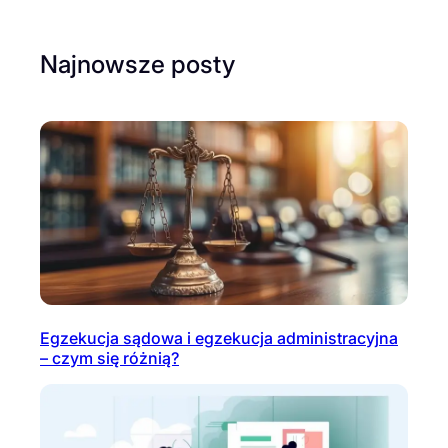
Najnowsze posty
Egzekucja sądowa i egzekucja administracyjna
– czym się różnią?