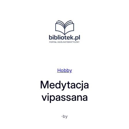
Przejdź
do
treści
Hobby
Medytacja
vipassana
·
by