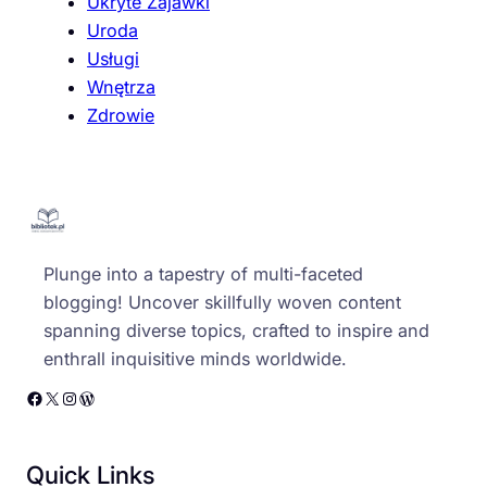
Ukryte Zajawki
Uroda
Usługi
Wnętrza
Zdrowie
Plunge into a tapestry of multi-faceted
blogging! Uncover skillfully woven content
spanning diverse topics, crafted to inspire and
enthrall inquisitive minds worldwide.
Facebook
X
Instagram
WordPress
Quick Links