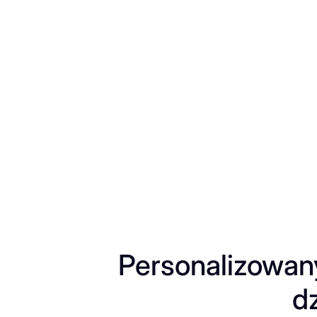
Przejdź
do
treści
Personalizowany
d