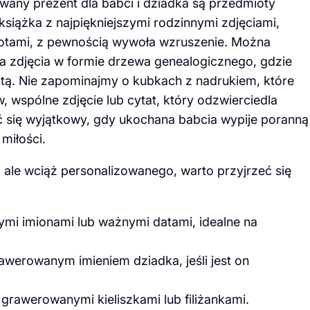
any prezent dla babci i dziadka są przedmioty
iążka z najpiękniejszymi rodzinnymi zdjęciami,
otami, z pewnością wywoła wzruszenie. Można
 zdjęcia w formie drzewa genealogicznego, gdzie
atą. Nie zapominajmy o kubkach z nadrukiem, które
wspólne zdjęcie lub cytat, który odzwierciedla
ć się wyjątkowy, gdy ukochana babcia wypije poranną
miłości.
 ale wciąż personalizowanego, warto przyjrzeć się
ymi imionami lub ważnymi datami, idealne na
awerowanym imieniem dziadka, jeśli jest on
grawerowanymi kieliszkami lub filiżankami.