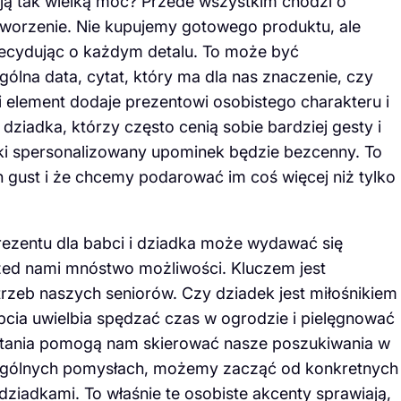
ją tak wielką moc? Przede wszystkim chodzi o
tworzenie. Nie kupujemy gotowego produktu, ale
decydując o każdym detalu. To może być
ólna data, cytat, który ma dla nas znaczenie, czy
 element dodaje prezentowi osobistego charakteru i
i dziadka, którzy często cenią sobie bardziej gesty i
aki spersonalizowany upominek będzie bezcenny. To
h gust i że chcemy podarować im coś więcej niż tylko
zentu dla babci i dziadka może wydawać się
zed nami mnóstwo możliwości. Kluczem jest
rzeb naszych seniorów. Czy dziadek jest miłośnikiem
abcia uwielbia spędzać czas w ogrodzie i pielęgnować
ytania pomogą nam skierować nasze poszukiwania w
a ogólnych pomysłach, możemy zacząć od konkretnych
dziadkami. To właśnie te osobiste akcenty sprawiają,