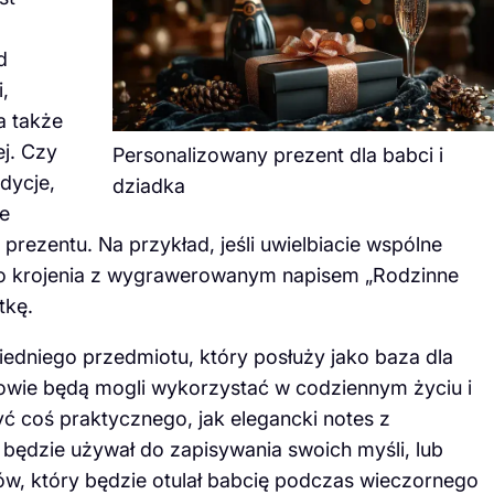
d
,
a także
ej. Czy
Personalizowany prezent dla babci i
dycje,
dziadka
e
ezentu. Na przykład, jeśli uwielbiacie wspólne
do krojenia z wygrawerowanym napisem „Rodzinne
tkę.
dniego przedmiotu, który posłuży jako baza dla
kowie będą mogli wykorzystać w codziennym życiu i
ć coś praktycznego, jak elegancki notes z
dzie używał do zapisywania swoich myśli, lub
w, który będzie otulał babcię podczas wieczornego