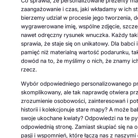
Co sprawia, że personalizowane prezenty ma
zaangażowanie i czas, jaki wkładamy w ich s
bierzemy udział w procesie jego tworzenia, 
wygrawerowane imię, wspólne zdjęcie, szczeg
nawet odręczny rysunek wnuczka. Każdy taki
sprawia, że staje się on unikatowy. Dla babci 
pamięć niż materialną wartość podarunku, t
dowód na to, że myślimy o nich, że znamy ic
rzecz.
Wybór odpowiedniego personalizowanego pre
skomplikowany, ale tak naprawdę otwiera pr
zrozumienie osobowości, zainteresowań i pot
historii i kolekcjonuje stare mapy? A może b
swoje ukochane kwiaty? Odpowiedzi na te p
odpowiednią stronę. Zamiast skupiać się n
pasji i wspomnień, które łączą nas z naszymi 