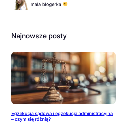
mała blogerka
Najnowsze posty
Egzekucja sądowa i egzekucja administracyjna
– czym się różnią?