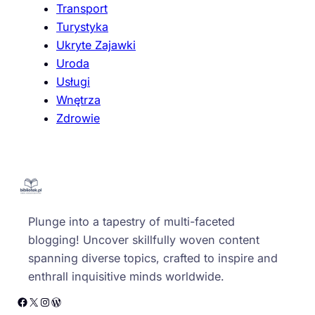
Transport
Turystyka
Ukryte Zajawki
Uroda
Usługi
Wnętrza
Zdrowie
Plunge into a tapestry of multi-faceted
blogging! Uncover skillfully woven content
spanning diverse topics, crafted to inspire and
enthrall inquisitive minds worldwide.
Facebook
X
Instagram
WordPress