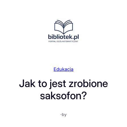
Przejdź
do
treści
Edukacja
Jak to jest zrobione
saksofon?
·
by