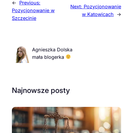
←
Previous:
Next:
Pozycjonowanie
Pozycjonowanie w
w Katowicach
→
Szczecinie
Agnieszka Dolska
mała blogerka
Najnowsze posty