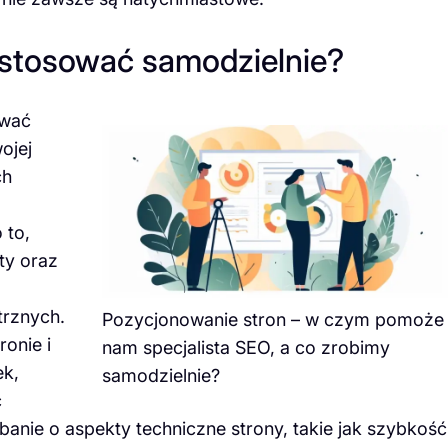
 stosować samodzielnie?
ować
ojej
ch
 to,
ty oraz
trznych.
Pozycjonowanie stron – w czym pomoże
onie i
nam specjalista SEO, a co zrobimy
ek,
samodzielnie?
ć
nie o aspekty techniczne strony, takie jak szybkość