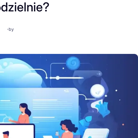
dzielnie?
·
by