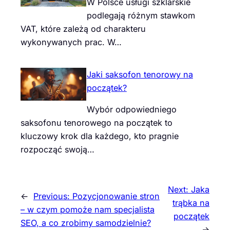
W Polsce usługi szklarskie
podlegają różnym stawkom
VAT, które zależą od charakteru
wykonywanych prac. W…
Jaki saksofon tenorowy na
początek?
Wybór odpowiedniego
saksofonu tenorowego na początek to
kluczowy krok dla każdego, kto pragnie
rozpocząć swoją…
Next:
Jaka
←
Previous:
Pozycjonowanie stron
trąbka na
– w czym pomoże nam specjalista
początek
SEO, a co zrobimy samodzielnie?
→