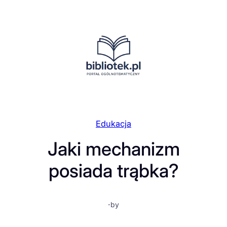
Przejdź
do
treści
Edukacja
Jaki mechanizm
posiada trąbka?
·
by