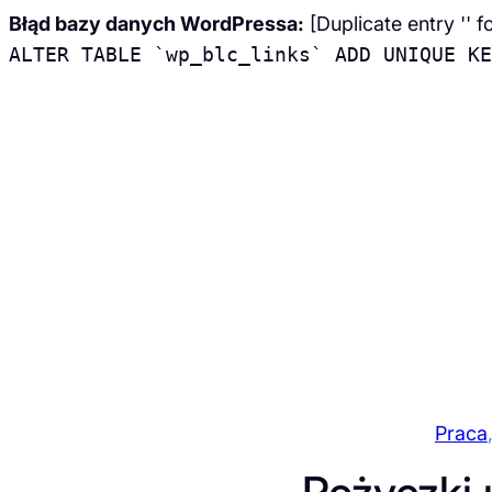
Błąd bazy danych WordPressa:
[Duplicate entry '' f
ALTER TABLE `wp_blc_links` ADD UNIQUE KE
Przejdź
do
treści
Praca