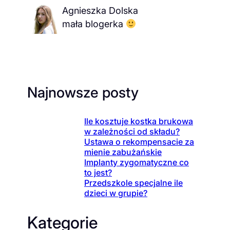
Agnieszka Dolska
mała blogerka
Najnowsze posty
Ile kosztuje kostka brukowa
w zależności od składu?
Ustawa o rekompensacie za
mienie zabużańskie
Implanty zygomatyczne co
to jest?
Przedszkole specjalne ile
dzieci w grupie?
Kategorie