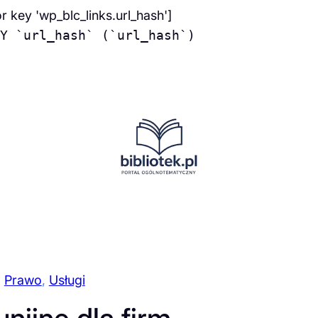
or key 'wp_blc_links.url_hash']
Y `url_hash` (`url_hash`)
, 
Prawo
, 
Usługi