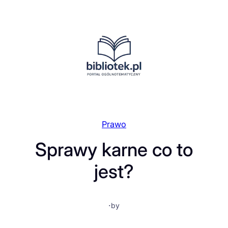
Przejdź
do
treści
Prawo
Sprawy karne co to
jest?
·
by