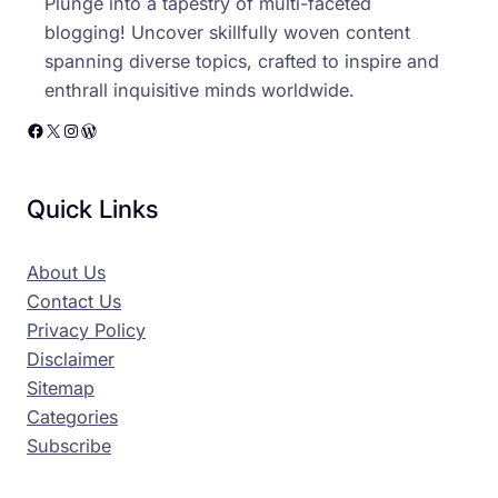
Plunge into a tapestry of multi-faceted
blogging! Uncover skillfully woven content
spanning diverse topics, crafted to inspire and
enthrall inquisitive minds worldwide.
Facebook
X
Instagram
WordPress
Quick Links
About Us
Contact Us
Privacy Policy
Disclaimer
Sitemap
Categories
Subscribe