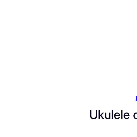
Przejdź
do
treści
Ukulele 