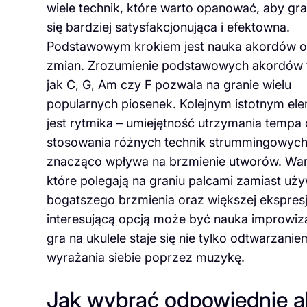
wiele technik, które warto opanować, aby gra
się bardziej satysfakcjonująca i efektowna.
Podstawowym krokiem jest nauka akordów o
zmian. Zrozumienie podstawowych akordów 
jak C, G, Am czy F pozwala na granie wielu
popularnych piosenek. Kolejnym istotnym e
jest rytmika – umiejętność utrzymania tempa
stosowania różnych technik strummingowyc
znacząco wpływa na brzmienie utworów. Warto
które polegają na graniu palcami zamiast uż
bogatszego brzmienia oraz większej ekspres
interesującą opcją może być nauka improwiza
gra na ukulele staje się nie tylko odtwarza
wyrażania siebie poprzez muzykę.
Jak wybrać odpowiednie ak