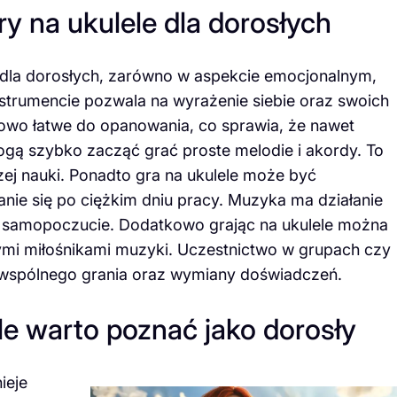
ry na ukulele dla dorosłych
i dla dorosłych, zarówno w aspekcie emocjonalnym,
nstrumencie pozwala na wyrażenie siebie oraz swoich
kowo łatwe do opanowania, co sprawia, że nawet
ą szybko zacząć grać proste melodie i akordy. To
zej nauki. Ponadto gra na ukulele może być
ie się po ciężkim dniu pracy. Muzyka ma działanie
az samopoczucie. Dodatkowo grając na ukulele można
ymi miłośnikami muzyki. Uczestnictwo w grupach czy
wspólnego grania oraz wymiany doświadczeń.
ele warto poznać jako dorosły
ieje