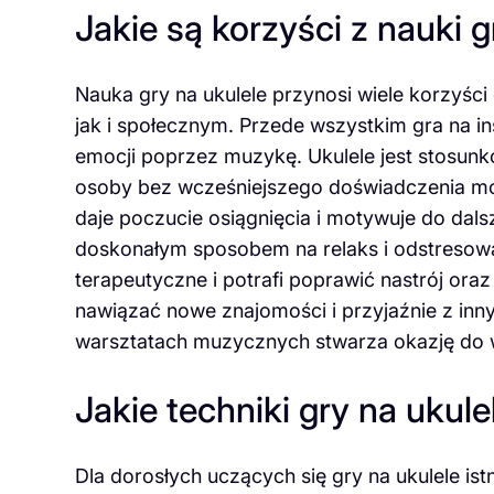
Jakie są korzyści z nauki g
Nauka gry na ukulele przynosi wiele korzyśc
jak i społecznym. Przede wszystkim gra na i
emocji poprzez muzykę. Ukulele jest stosun
osoby bez wcześniejszego doświadczenia mog
daje poczucie osiągnięcia i motywuje do dals
doskonałym sposobem na relaks i odstresowan
terapeutyczne i potrafi poprawić nastrój or
nawiązać nowe znajomości i przyjaźnie z inn
warsztatach muzycznych stwarza okazję do 
Jakie techniki gry na ukul
Dla dorosłych uczących się gry na ukulele istn