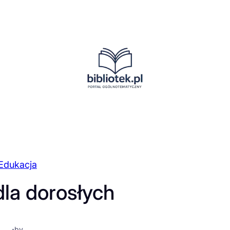
Edukacja
dla dorosłych
·
by