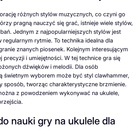
plorację różnych stylów muzycznych, co czyni go
rzy pragną nauczyć się grać, istnieje wiele stylów,
ń. Jednym z najpopularniejszych stylów jest
regularnym rytmie. To technika idealna dla
granie znanych piosenek. Kolejnym interesującym
 precyzji i umiejętności. W tej technice gra się
łożonych dźwięków i melodii. Dla osób
wą świetnym wyborem może być styl clawhammer,
ny sposób, tworząc charakterystyczne brzmienie.
e można z powodzeniem wykonywać na ukulele,
rzejścia.
do nauki gry na ukulele dla