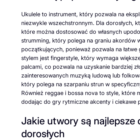
Ukulele to instrument, który pozwala na eks
niezwykle wszechstronnym. Dla dorosłych, któ
które można dostosować do własnych upodoba
strumming, który polega na graniu akordów w 
początkujących, ponieważ pozwala na łatwe 
stylem jest fingerstyle, który wymaga większej
palcami, co pozwala na uzyskanie bardziej z
zainteresowanych muzyką ludową lub folko
który polega na szarpaniu strun w specyficz
Również reggae i bossa nova to style, któr
dodając do gry rytmiczne akcenty i ciekawe p
Jakie utwory są najlepsze 
dorosłych