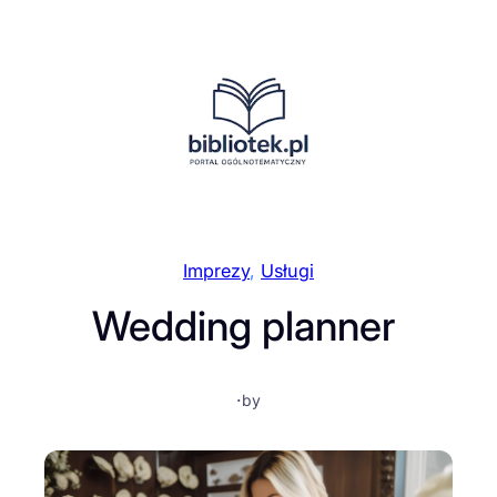
Przejdź
do
treści
Imprezy
, 
Usługi
Wedding planner
·
by