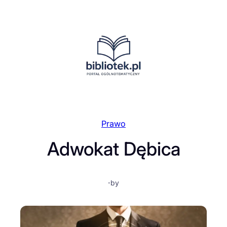
Przejdź
do
treści
Prawo
Adwokat Dębica
·
by