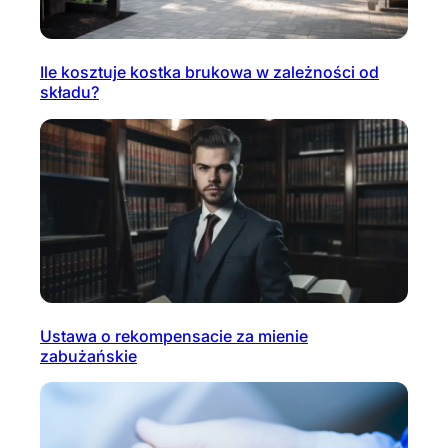
Ile kosztuje kostka brukowa w zależności od
składu?
Ustawa o rekompensacie za mienie
zabużańskie