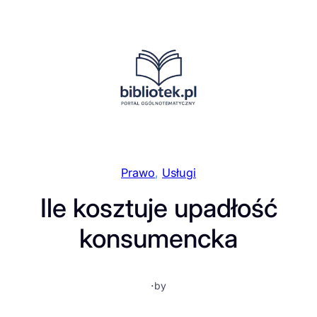
Przejdź
do
treści
Prawo
, 
Usługi
Ile kosztuje upadłość
konsumencka
·
by