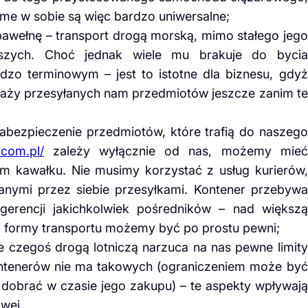
ame w sobie są więc bardzo uniwersalne;
 bawełnę – transport drogą morską, mimo stałego jego
bszych. Choć jednak wiele mu brakuje do bycia
zo terminowym – jest to istotne dla biznesu, gdyż
aży przesyłanych nam przedmiotów jeszcze zanim te
abezpieczenie przedmiotów, które trafią do naszego
.com.pl/
zależy wyłącznie od nas, możemy mieć
m kawałku. Nie musimy korzystać z usług kurierów,
anymi przez siebie przesyłkami. Kontener przebywa
gerencji jakichkolwiek pośredników – nad większą
ej formy transportu możemy być po prostu pewni;
e czegoś drogą lotniczą narzuca na nas pewne limity
ntenerów nie ma takowych (ograniczeniem może być
 dobrać w czasie jego zakupu) – te aspekty wpływają
owej.