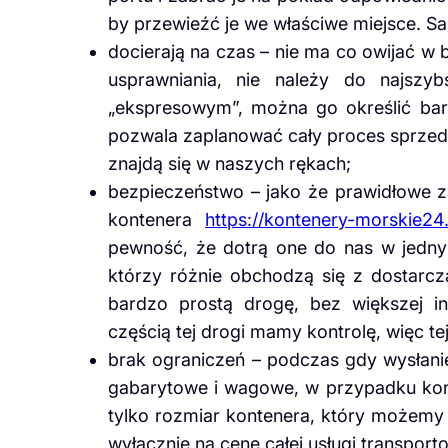
by przewieźć je we właściwe miejsce. S
docierają na czas – nie ma co owijać w
usprawniania, nie należy do najszy
„ekspresowym”, można go określić bard
pozwala zaplanować cały proces sprzed
znajdą się w naszych rękach;
bezpieczeństwo – jako że prawidłowe z
kontenera
https://kontenery-morskie24
pewność, że dotrą one do nas w jedny
którzy różnie obchodzą się z dostarcz
bardzo prostą drogę, bez większej in
częścią tej drogi mamy kontrolę, więc t
brak ograniczeń – podczas gdy wysłani
gabarytowe i wagowe, w przypadku ko
tylko rozmiar kontenera, który możemy
wyłącznie na cenę całej usługi transport