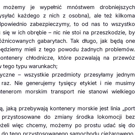
 możemy je wypełnić mnóstwem drobniejszych
ysyłać każdego z nich z osobna), ale też kilkoma
odpowiednio zabezpieczymy, to od nas to wszystko
się w ich obrębie – nic nie stoi na przeszkodzie, by
óżnicowanych gabarytach. Tak długo, jak będą one
 będziemy mieli z tego powodu żadnych problemów.
kontenery chłodnicze, które pozwalają na przewóz
 tego typu warunkach;
styczne – wszystkie przedmioty przesyłamy jednym
 raz. Nie generujemy tysięcy etykiet i nie musimy
ontenerom morskim transport nie stanowi wielkiego
 jaką przebywają kontenery morskie jest linia „port
 przystosowane do zmiany środka lokomocji bez
eżeli więc chcemy, możemy po prostu udać się do
io do tego przystosowanego samochodu ciężarowego,