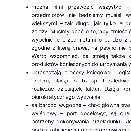
można nimi przewozić wszystko –
przedmiotów (nie będziemy musieli w
większymi – tak długo, jak tylko je 
zależy. Musimy dbać o to, aby zmieścić 
wypełnić je przedmiotami o bardzo zr
zgodne z literą prawa, na pewno nie
Warto wspomnieć, że istnieją także 
produktów koniecznych do utrzymania w
upraszczają procesy księgowe i logi
rzutem, płacąc za transport zaledwie
rozliczać dziesiątek faktur. Dzięki k
biurokratycznego wyzwania;
są bardzo wygodne – choć główną trasą,
wyjściowy – port docelowy”, są one
potrzeby dokonywania przeładunku. J
portu i zabrać je na pokład odpowiedn