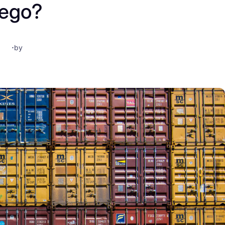
tego?
·
by