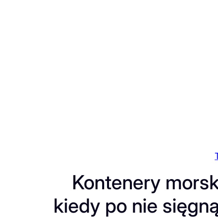
Przejdź
do
treści
Kontenery morski
kiedy po nie sięgn