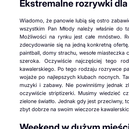
Ekstremalne rozrywki dl
Wiadomo, że panowie lubią się ostro zabawić
wszystkim Pan Młody należy właśnie do t
Możliwości na rynku jest całe mnóstwo.
zdecydowanie się na jedną konkretną ofert
paintball, domy strachu, wesołe miasteczka 
szeroka. Oczywiście najczęściej tego r
kawalerskiego.
Po tego rodzaju rozrywce pa
wojaże po najlepszych klubach nocnych. Ta
muzyki i zabawy. Nie powinniśmy jednak 
oczywiście striptizerki. Musimy wiedzieć 
zielone światło. Jednak gdy jest przeciwny, 
zbyt dobrze na swoim wieczorze kawalerski
Weekend w dużym mieśc