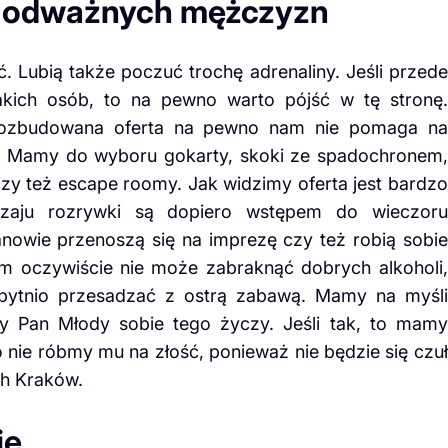
a odważnych mężczyzn
. Lubią także poczuć trochę adrenaliny. Jeśli przede
akich osób, to na pewno warto pójść w tę stronę.
 Rozbudowana oferta na pewno nam nie pomaga na
ę. Mamy do wyboru gokarty, skoki ze spadochronem,
czy też escape roomy. Jak widzimy oferta jest bardzo
odzaju rozrywki są dopiero wstępem do wieczoru
nowie przenoszą się na imprezę czy też robią sobie
m oczywiście nie może zabraknąć dobrych alkoholi,
zbytnio przesadzać z ostrą zabawą. Mamy na myśli
czy Pan Młody sobie tego życzy. Jeśli tak, to mamy
to nie róbmy mu na złość, ponieważ nie będzie się czuł
ch Kraków.
ie