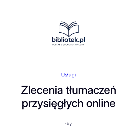
Przejdź
do
treści
Usługi
Zlecenia tłumaczeń
przysięgłych online
·
by