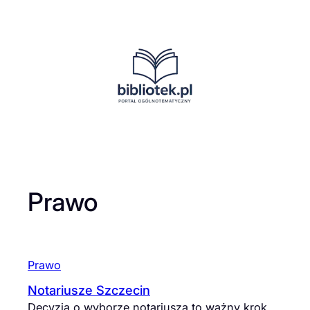
Przejdź
do
treści
Prawo
Prawo
Notariusze Szczecin
Decyzja o wyborze notariusza to ważny krok,